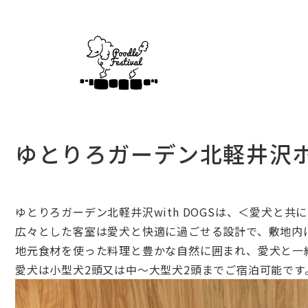
ゆとりろガーデン北軽井沢ホテ
ゆとり
ろ
ガーデン
北
軽井沢
with
DOGS
は、＜愛犬と共に
広々とした客室は愛犬と快適に過ごせる設計で、
敷地内
地元食材を使った料理と豊かな自然に囲まれ、
愛犬と一
愛犬は小型犬2頭又は中～大型犬2頭までご宿泊可能です