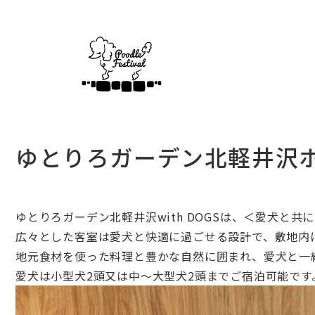
ゆとりろガーデン北軽井沢ホテ
ゆとり
ろ
ガーデン
北
軽井沢
with
DOGS
は、＜愛犬と共に
広々とした客室は愛犬と快適に過ごせる設計で、
敷地内
地元食材を使った料理と豊かな自然に囲まれ、
愛犬と一
愛犬は小型犬2頭又は中～大型犬2頭までご宿泊可能です