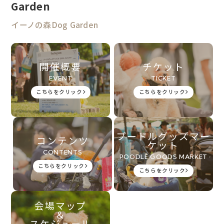
Garden
イーノの森Dog Garden
開催概要
チケット
EVENT
TICKET
こちらをクリック
こちらをクリック
プードルグッズマー
コンテンツ
ケット
CONTENTS
POODLE GOODS MARKET
こちらをクリック
こちらをクリック
会場マップ
＆
スケジュール