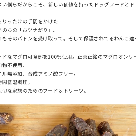
ない僕らだからこそ、
新しい価値を持ったドッグフードとド
ありったけの手間をかけた
いのちの「おツナがり」。
コもそのバトンを受け取って。
そして保護されてるわんこ達
ドなマグロ可食部を100％使用。
正真正銘のマグロオンリ
加物不使用、
イル無添加、合成アミノ酸フリー。
時間低温調理。
大切な家族のためのフード＆トリーツ。