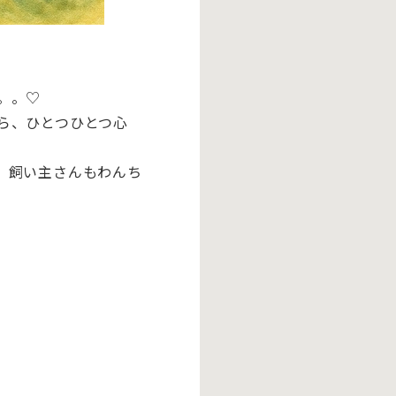
。。♡
ら、
ひとつひとつ心
、
飼い主さんもわんち