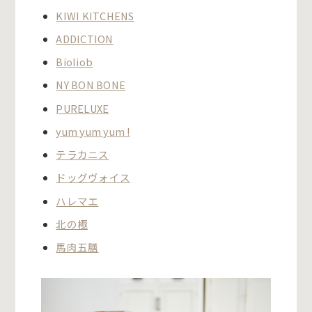
KIWI KITCHENS
ADDICTION
Bioliob
NY BON BONE
PURELUXE
yum yum yum !
テラカニス
ドッグヴォイス
ハレマエ
北の極
馬肉五膳