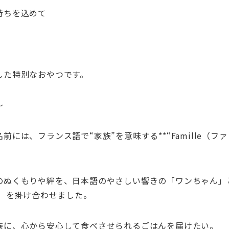
持ちを込めて
した特別なおやつです。
〜
名前には、フランス語で“家族”を意味する*
*“Famille（
のぬくもりや絆を、日本語のやさしい響きの「
ワンちゃん」
）
を掛
け合わせました。
族に、
心から安心して食べさせられるごはんを届けたい。