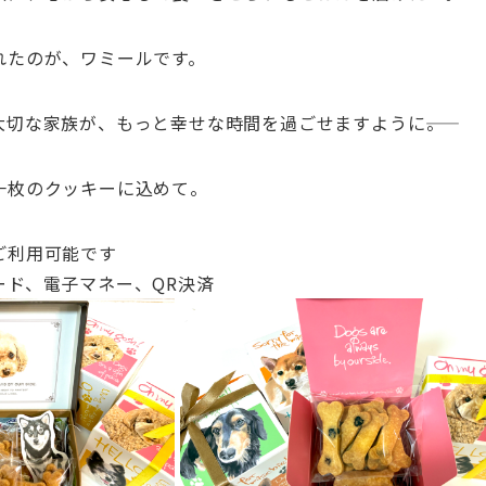
れたのが、
ワミール
です。
大切な家族が、
もっと幸せな時間を過ごせますように――。
一枚のクッキーに込めて。
ご利用可能です
ード、電子マネー、
QR決済