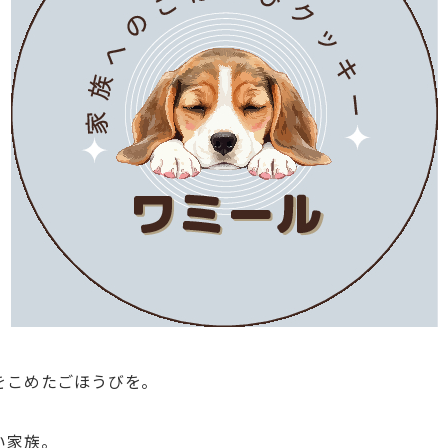
をこめたごほうびを。
い家族。