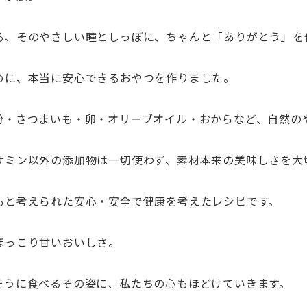
る、そのやさしい瞳としっぽに、ちゃんと「
ありがとう」を
めに、本当に安心できるおやつ
を作りました。
粉・さつまいも・卵・オリーブオイル・
おからなど、自然の
サミン以外の添加物は一切使わず
、
素材本来の美味しさを大
もと考えられた安心・
安全で健康を考えたレシピです。
ほっこり甘いおいしさ。
そうに食べるその姿に、
私たちの心もほどけていきます。