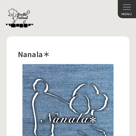
Nanala＊